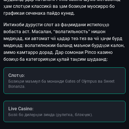
ҳам слотҳои классикӣ ва ҳам бозиҳои муосирро бо
графикаи сеченака пайдо кунед.
Интихоби дурусти слот аз фаҳмидани истилоҳҳо
вобаста аст. Масалан, “волатильность” нишон
медиҳад, ки автомат чӣ қадар тез-тез ва чӣ ҳаҷм бурд
медиҳад: волатилнокии баланд маънои бурдҳои калон,
аммо камтарро дорад. Дар сомонаи Pinco казино
бозиҳо ба категорияҳои қулай тақсим шудаанд:
Слотҳо:
Бозиҳои маъмул ба монанди Gates of Olympus ва Sweet
Bonanza.
Live Casino:
Бозӣ бо дилерҳои зинда (рулетка, блэкҷек).