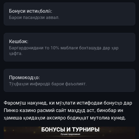
Бонуси истиқболӣ:
Барои пасандози аввал.
Кешбэк:
Баргардонидани то 10% маблағи бохташуда дар ҳар
ҳафта.
Промокодҳо:
Тӯҳфаҳои инфиродӣ барои фаъолият.
Фаромӯш накунед, ки мӯҳлати истифодаи бонусҳо дар
Пинко казино расмий сайт маҳдуд аст, бинобар ин
ҳамеша қоидаҳои аксияро бодиққат мутолиа кунед.