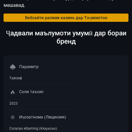
мешавад.
Вебсайти расмии казино дар Тоҷикистон
Ҷадвали маълумоти умумӣ дар бораи
бренд
Параметр
Тавсиф
Соли таъсис
2023
Иҷозатнома (Лицензия)
Curacao eGaming (Кюрасао)