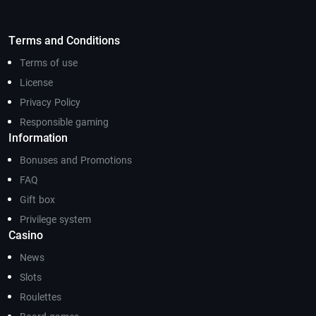
Terms and Conditions
Terms of use
License
Privacy Policy
Responsible gaming
Information
Bonuses and Promotions
FAQ
Gift box
Privilege system
Casino
News
Slots
Roulettes